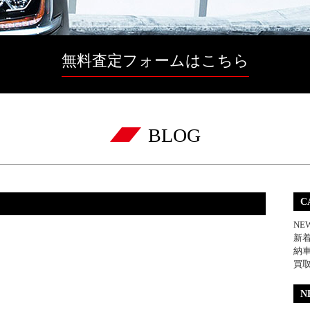
無料査定フォームはこちら
BLOG
C
NE
新
納
買
N