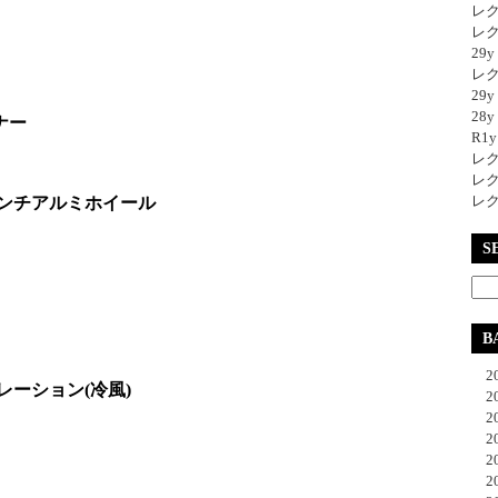
レク
レク
29
レク
29
28y
ナー
R1
レク
レク
レク
インチアルミホイール
S
B
20
ーション(冷風)
20
20
20
20
20