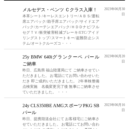
2023年06月30
メルセデス・ベンツ Ｃクラス入庫！
日
本革シート/キーレスエントリー/ＡＢＳ/運転
席エアバック/助手席エアバック/サイドエア
バック/カーテンエアバック/ＨＤＤナビ/フル
セグＴＶ/衝突被害軽減ブレーキ/ETC/アイド
リングストップ/スマートキー/盗難防止シス
テム/オートクルーズコ・・・
2023年06月20
25y BMW 640iグランクーペ パール
日
ご納車
昨日、広島県 福山陸運局にて ご納車させてい
ただきました。 お電話にてお問い合わせいた
だき 即ご成約いただきました。 2年車検整備
点検実施 名義変更完了後 無事にご納車させ
ていただきました。 ・・・
2023年06月16
24y CLS350BE AMGスポーツPKG SB
日
パール
昨日、提携陸送会社にて お客様宅にご納車さ
せていただきました。 お電話にてお問い合わ