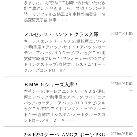
きました。 お電話にてお問い合わせいただき
即ご成約いただきました。 希望ナンバー申
請 リアフィルム施工 2年車検整備実施 名
義変更完了後 無事・・・
2023年06月05
メルセデス・ベンツ Ｅクラス入庫！
日
キーレスエントリー/ＡＢＳ/運転席エアバッ
ク/助手席エアバック/サイドエアバック/カー
テンエアバック/ＨＤＤナビ/フルセグＴＶ/衝
突被害軽減ブレーキ/ワンオーナー/ETC/アイ
ドリングストップ/盗難防止システム/オート
クルーズコントロール/・・・
2023年06月02
ＢＭＷ ６シリーズ入庫！
日
本革シート/キーレスエントリー/ＡＢＳ/運転
席エアバック/助手席エアバック/サイドエア
バック/カーテンエアバック/ＨＤＤナビ/フル
セグＴＶ/ETC/アイドリングストップ/スマー
トキー/盗難防止システム/オートクルーズコ
ントロール/ＨＩＤ・キ・・・
2023年06月02
23y E250クーペ AMGスポーツPKG