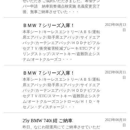
せいただき ご成約いただきました。 希望ナン
バー申請 納車前整備点検実施 名義変更完了
後、無事ご納車させていた・・・
2023年06月13
ＢＭＷ ７シリーズ入庫！
日
本革シート/キーレスエントリー/ＡＢＳ/運転
席エアバック/助手席エアバック/サイドエア
バック/カーテンエアバック/ＨＤＤナビ/フル
セグＴＶ/衝突被害軽減ブレーキ/ETC/アイド
リングストップ/スマートキー/盗難防止シス
テム/オートクルーズコ・・・
2023年06月11
ＢＭＷ ７シリーズ入庫！
日
本革シート/キーレスエントリー/ＡＢＳ/運転
席エアバック/助手席エアバック/サイドエア
バック/カーテンエアバック/ＨＤＤナビ/フル
セグＴＶ/ETC/スマートキー/盗難防止システ
ム/オートクルーズコントロール/ＨＩＤ・キ
セノン・ディスチャージ・・・
2023年06月10
25y BMW 740i 紺 ご納車
日
昨日、なにわ陸運局にて ご納車させていただ