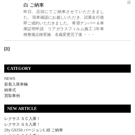
日
白 ご納車
昨日、店頭にてご納車させていただきまし
た。 現車確認にお越しいただき、試乗走行後
即ご成約いただきました。 希望ナンバー＆車
庫証明申請 リアガラスフィルム施工 2年車
検整備点検実施 名義変更完了後 ・・・
[1]
CATEGORY
NEWS
新着入庫車輛
納車式
買取事例
NEW ARTICLE
レクサス ＳＣ入庫！
レクサス ＧＳ入庫！
29y GS350 バージョンL 紺 ご納車