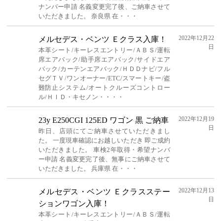
ナンバー申請 名義変更完了後、ご納車させて
いただきました。 奈良県 在・・・
2022年12月22
メルセデス・ベンツ Ｅクラス入庫！
日
本革シート/キーレスエントリー/ＡＢＳ/運転
席エアバック/助手席エアバック/サイドエア
バック/カーテンエアバック/ＨＤＤナビ/フル
セグＴＶ/ワンオーナー/ETC/スマートキー/盗
難防止システム/オートクルーズコントロー
ル/ＨＩＤ・キセノン・・・・
2022年12月19
23y E250CGI 125ED ワゴン 黒 ご納車
日
昨日、店頭にてご納車させていただきまし
た。 一度現車確認にお越しいただき 即ご成約
いただきました。 車検2年取得・希望ナンバ
ー申請 名義変更完了後、無事にご納車させて
いただきました。 兵庫県 在・・・
2022年12月13
メルセデス・ベンツ Ｅクラスステー
日
ションワゴン入庫！
本革シート/キーレスエントリー/ＡＢＳ/運転