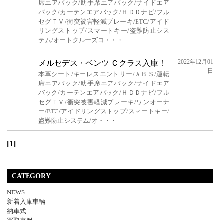
席エアバック/助手席エアバック/サイドエア
バック/カーテンエアバック/ＨＤＤナビ/フル
セグＴＶ/衝突被害軽減ブレーキ/ETC/アイド
リングストップ/スマートキー/盗難防止シス
テム/オートクルーズコ・・・
2022年12月01
メルセデス・ベンツ Ｃクラス入庫！
日
本革シート/キーレスエントリー/ＡＢＳ/運転
席エアバック/助手席エアバック/サイドエア
バック/カーテンエアバック/ＨＤＤナビ/フル
セグＴＶ/衝突被害軽減ブレーキ/ワンオーナ
ー/ETC/アイドリングストップ/スマートキー/
盗難防止システム/オ・・・
[1]
CATEGORY
NEWS
新着入庫車輛
納車式