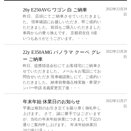
2022年12月29
26y E250AVG ワゴン 白 ご納車
日
昨日、店頭にてご納車させていただきまし
た。 現車確認にお越しいただき、即ご成約い
ただきました。 前回もご購入いただきました
車両からの乗り換えです。 京都府在住 S様
いつもありがとうございます。 ・・・
2022年12月28
22y E350AMG パノラマ クーペ グレ
日
ー ご納車
昨日、提携陸送会社にて お客様宅にご納車さ
せていただきました。 メール＆お電話にてお
問合せいただき 現車確認無しにて、ご成約い
ただきました。 納車前整備点検実施・希望ナ
ンバー申請 名義変更完了後・・・
2022年12月27
年末年始 休業日のお知らせ
日
平素は格別のお引き立てを賜り厚く御礼申し
上げます。 さて、誠に勝手ではございます
が、当社の年末年始休業につきまして 下記の
通りご案内申し上げます。 年末年始休業日
2022年12月・・・