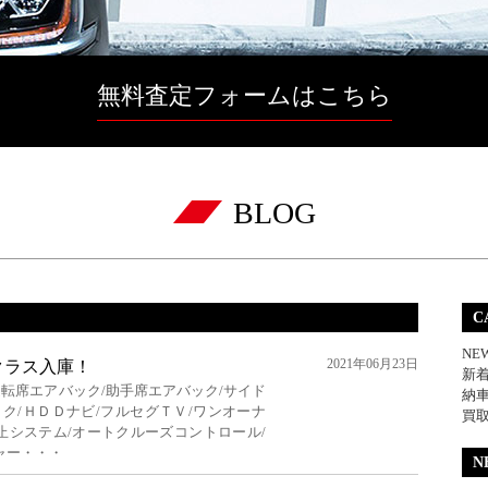
無料査定フォームはこちら
BLOG
C
NE
2021年06月23日
クラス入庫！
新
運転席エアバック/助手席エアバック/サイド
納
ク/ＨＤＤナビ/フルセグＴＶ/ワンオーナ
買
防止システム/オートクルーズコントロール/
ャー・・・
N