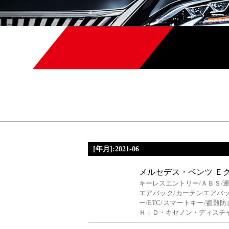
[年月]:2021-06
メルセデス・ベンツ Ｅ
キーレスエントリー/ＡＢＳ/
エアバック/カーテンエアバッ
ー/ETC/スマートキー/盗難
ＨＩＤ・キセノン・ディスチ