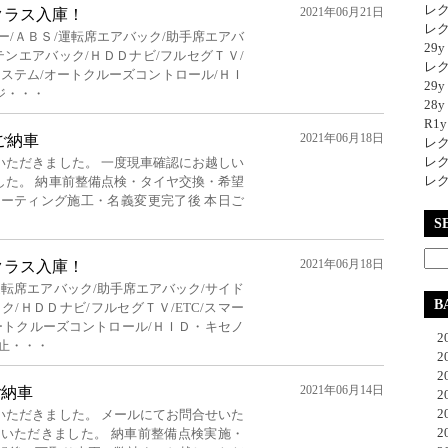
レク
2021年06月21日
クラス入庫！
レク
ー/ＡＢＳ/運転席エアバック/助手席エアバ
29
テンエアバック/ＨＤＤナビ/フルセグＴＶ/
レク
システム/オートクルーズコントロール/ＨＩ
29
ジ・・・
28y
R1
2021年06月18日
 ご納車
レク
レク
いただきました。 一度現車確認にお越しい
レク
した。 納車前整備点検・タイヤ交換・希望
コーティング施工・名義変更完了後 本日ご
S
2021年06月18日
クラス入庫！
運転席エアバック/助手席エアバック/サイド
B
/ＨＤＤナビ/フルセグＴＶ/ETC/スマー
ートクルーズコントロール/ＨＩＤ・キセノ
20
止・・・
20
20
2021年06月14日
 ご納車
20
20
いただきました。 メールにてお問合せいた
20
約いただきました。 納車前整備点検実施・