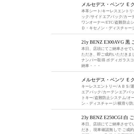
メルセデス・ベンツ Ｅ
本革シート/キーレスエントリ
ック/サイドエアバック/カー
ワンオーナー/ETC/盗難防止
Ｄ・キセノン・ディスチャー
21y BENZ E300AVG 黒
本日、店頭にてご納車させて
ただき、即ご成約いただきま
ナンバー取得 ボディガラス
納車・・・
メルセデス・ベンツ Ｅ
キーレスエントリー/ＡＢＳ/
エアバック/カーテンエアバック
トキー/盗難防止システム/オ
ン・ディスチャージ/横滑り防
23y BENZ E250CGI 白
本日、店頭にてご納車させて
だき、現車確認無しで ご成