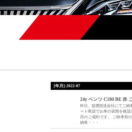
[年月]:2022-07
24y ベンツ C180 BE 赤
昨日、提携陸送会社にてご納
ート商談でお車の状態を確認
目のご成約です。 ご納車前
納車・・・