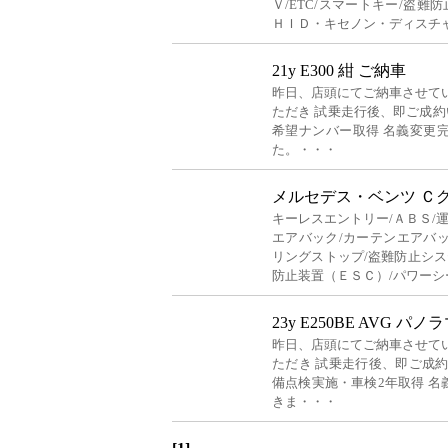
Ｖ/ETC/スマートキー/盗難
ＨＩＤ・キセノン・ディスチ
21y E300 紺 ご納車
昨日、店頭にてご納車させて
ただき 試乗走行後、即ご成約
希望ナンバー取得 名義変更
た。・・・
メルセデス・ベンツ Ｃ
キーレスエントリー/ＡＢＳ/
エアバック/カーテンエアバック
リングストップ/盗難防止シス
防止装置（ＥＳＣ）/パワーシ
23y E250BE AVG パ
昨日、店頭にてご納車させて
ただき 試乗走行後、即ご成
備点検実施・車検2年取得 
きま・・・