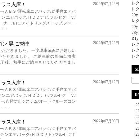
レク
2022年07月22日
クラス入庫！
レク
ー/ＡＢＳ/運転席エアバック/助手席エアバ
29
テンエアバック/ＨＤＤナビ/フルセグＴＶ/
レク
ナー/ETC/アイドリングストップ/スマー
29
・・・
28y
R1
2022年07月22日
Dワゴン 黒 ご納車
レク
レク
いただきました。 一度現車確認にお越しい
レク
いただきました。 ご納車前の整備点検実
完了後、無事にご納車させていただきまし
S
2022年07月12日
クラス入庫！
ー/ＡＢＳ/運転席エアバック/助手席エアバ
B
テンエアバック/ＨＤＤナビ/フルセグＴＶ/
キー/盗難防止システム/オートクルーズコン
20
・・・
20
20
2022年07月08日
クラス入庫！
20
20
ー/ＡＢＳ/運転席エアバック/助手席エアバ
20
ーテンエアバック/ＨＤＤナビ/フルセグＴ