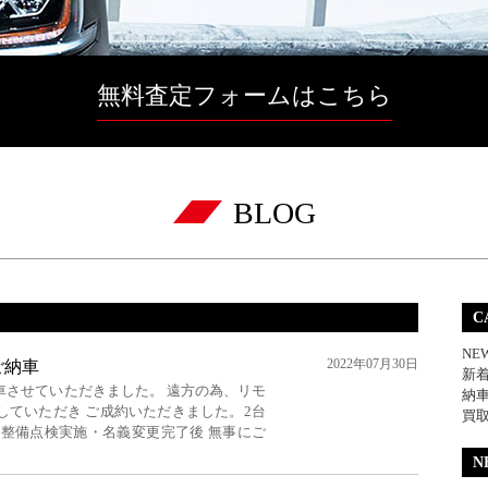
無料査定フォームはこちら
BLOG
C
NE
2022年07月30日
 ご納車
新
車させていただきました。 遠方の為、リモ
納
していただき ご成約いただきました。2台
買
の整備点検実施・名義変更完了後 無事にご
N