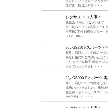
クレビンソンプレミアムサウンド
保証書 取扱説明書・・・
レクサス ＳＣ入庫！
観覧ありがとうございます。 
カ3P6(パープル) 黒革シー
ら車検2年付 前後センサー 純
ジTV Blue・・・
30y GS350 Fスポーツ
昨日、店頭にてご納車させて
乗走行後に即ご成約いただき
てリアフィル施工 希望ナン
させていただきまし・・・
28y GS200t Fスポーツ 
昨日、店頭にてご納車させて
成約いただきました。 車検2
更登録・ボディガラスコーテ
3年付帯して ・・・