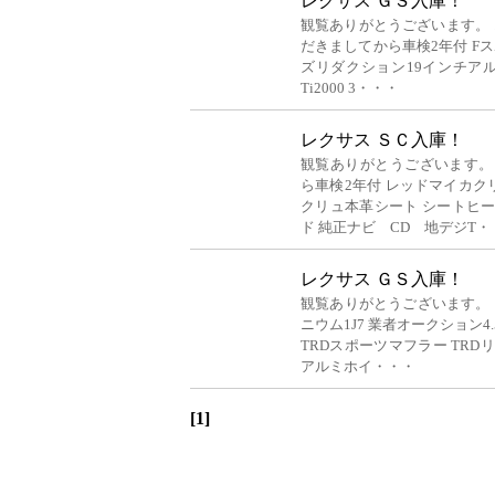
レクサス ＧＳ入庫！
観覧ありがとうございます。 レ
だきましてから車検2年付 Fス
ズリダクション19インチアル
Ti2000 3・・・
レクサス ＳＣ入庫！
観覧ありがとうございます。 
ら車検2年付 レッドマイカク
クリュ本革シート シートヒ
ド 純正ナビ CD 地デジT・
レクサス ＧＳ入庫！
観覧ありがとうございます。 レ
ニウム1J7 業者オークション
TRDスポーツマフラー TRD
アルミホイ・・・
[1]