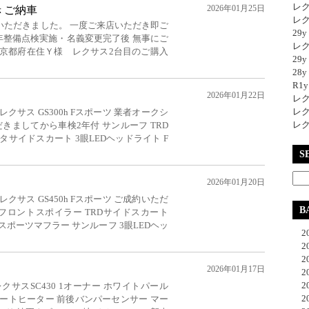
レク
2026年01月25日
 赤 ご納車
レク
いただきました。 一度ご来店いただき即ご
29
年整備点検実施・名義変更完了後 無事にご
レク
 京都府在住Ｙ様 レクサス2台目のご購入
29
28y
R1
2026年01月22日
レク
レク
クサス GS300h Fスポーツ 業者オークシ
レク
だきましてから車検2年付 サンルーフ TRD
サイドスカート 3眼LEDヘッドライト F
S
2026年01月20日
クサス GS450h Fスポーツ ご成約いただ
B
Dフロントスポイラー TRDサイドスカート
Dスポーツマフラー サンルーフ 3眼LEDヘッ
20
20
20
2026年01月17日
20
20
サスSC430 1オーナー ホワイトパール
20
ートヒーター 前後バンパーセンサー マー