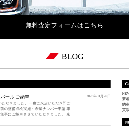
無料査定フォームはこちら
BLOG
C
NE
2026年01月26日
ンL パール ご納車
新
いただきました。 一度ご来店いただき即ご
納
車前の整備点検実施・希望ナンバー申請 車
買
 無事にご納車させていただきました。 京
N