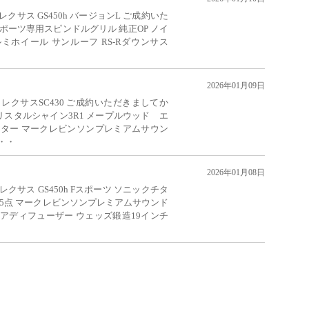
クサス GS450h バージョンL ご成約いた
ポーツ専用スピンドルグリル 純正OP ノイ
ミホイール サンルーフ RS-Rダウンサス
2026年01月09日
レクサスSC430 ご成約いただきましてか
リスタルシャイン3R1 メープルウッド エ
ーター マークレビンソンプレミアムサウン
・・
2026年01月08日
クサス GS450h Fスポーツ ソニックチタ
4.5点 マークレビンソンプレミアムサウンド
リアディフューザー ウェッズ鍛造19インチ