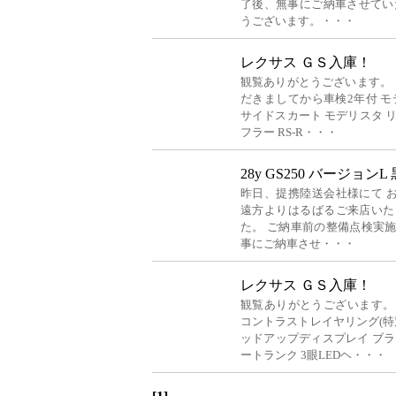
了後、無事にご納車させていた
うございます。・・・
レクサス ＧＳ入庫！
観覧ありがとうございます。 レ
だきましてから車検2年付 モ
サイドスカート モデリスタ 
フラー RS‐R・・・
28y GS250 バージョンL
昨日、提携陸送会社様にて 
遠方よりはるばるご来店いた
た。 ご納車前の整備点検実
事にご納車させ・・・
レクサス ＧＳ入庫！
観覧ありがとうございます。 レ
コントラストレイヤリング(特
ッドアップディスプレイ ブラ
ートランク 3眼LEDヘ・・・