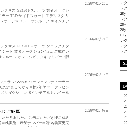
レク
2026年02月26日
レク
クサス GS350 Fスポーツ 業者オークシ
29
ポイラー TRD サイドスカート モデリスタ リ
レク
スポーツマフラー サンルーフ 20インチア
29
28y
R1
2026年02月21日
レク
レク
クサス GS350 Fスポーツ ソニックチタ
レク
革シート 業者オークション4.5点 ご成約い
サンルーフ オレンジビックキャリパー 3眼
S
2026年02月14日
クサス GS450h バージョンL ディーラー
B
ただきましてから車検2年付 マークレビン
イズリダクション19インチアルミホイール
20
・
20
20
2026年02月08日
TRD ご納車
20
20
いただきました。 ご来店いただき即ご成約
20
備点検実施・希望ナンバー申請 名義変更完