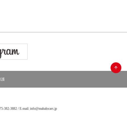
保護
5-382-3882 / E-mail: info@mahalocars.jp