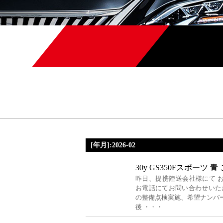
[年月]:2026-02
30y GS350Fスポーツ 青
昨日、提携陸送会社様にて 
お電話にてお問い合わせいた
の整備点検実施、希望ナンバー
後 ・・・