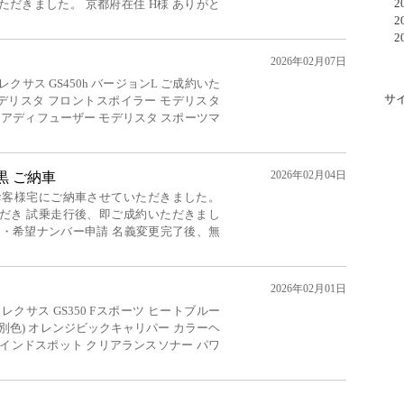
20
だきました。 京都府在住 H様 ありがと
20
20
2026年02月07日
クサス GS450h バージョンL ご成約いた
サ
デリスタ フロントスポイラー モデリスタ
リアディフューザー モデリスタ スポーツマ
2026年02月04日
 黒 ご納車
お客様宅にご納車させていただきました。
だき 試乗走行後、即ご成約いただきまし
施・希望ナンバー申請 名義変更完了後、無
2026年02月01日
クサス GS350 Fスポーツ ヒートブルー
別色) オレンジビックキャリパー カラーヘ
インドスポット クリアランスソナー パワ