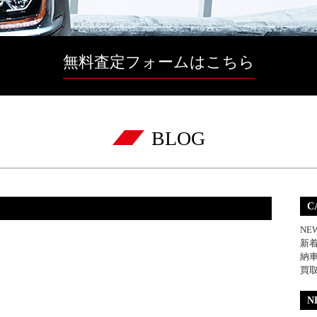
無料査定フォームはこちら
BLOG
C
NE
新
納
買
N